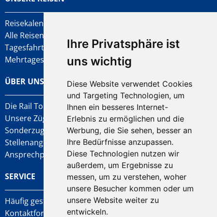
Reisekalender
Alle Reisen
Ihre Privatsphäre ist
Tagesfahrten
Mehrtagesfahrten
uns wichtig
ÜBER UNS
Diese Website verwendet Cookies
und Targeting Technologien, um
Die Rail Tours AG
Ihnen ein besseres Internet-
Unsere Züge
Erlebnis zu ermöglichen und die
Sonderzug-Anfragen
Werbung, die Sie sehen, besser an
Stellenangebote
Ihre Bedürfnisse anzupassen.
Diese Technologien nutzen wir
Ansprechpartner
außerdem, um Ergebnisse zu
SERVICE
messen, um zu verstehen, woher
unsere Besucher kommen oder um
unsere Website weiter zu
Häufig gestellte Fragen
entwickeln.
Kontaktformular