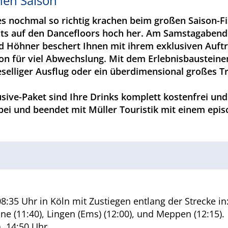
hen Saison
ik es nochmal so richtig krachen beim großen Sais
ts auf den Dancefloors hoch her. Am Samstagabend 
Band Höhner beschert Ihnen mit ihrem exklusiven Auf
n für viel Abwechslung. Mit dem Erlebnisbausteine
lliger Ausflug oder ein überdimensional großes Trin
usive-Paket sind Ihre Drinks komplett kostenfrei u
dabei und beendet mit Müller Touristik mit einem ep
:35 Uhr in Köln mit Zustiegen entlang der Strecke in:
ine (11:40), Lingen (Ems) (12:00), und Meppen (12:15).
. 14:50 Uhr.