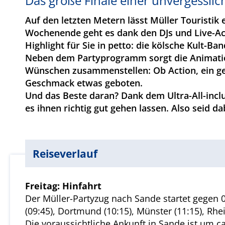
Das große Finale einer unvergesslic
Auf den letzten Metern lässt Müller Tourist
Wochenende geht es dank den DJs und Live-Ac
Highlight für Sie in petto: die kölsche Kult-
Neben dem Partyprogramm sorgt die Animatio
Wünschen zusammenstellen: Ob Action, ein gese
Geschmack etwas geboten.
Und das Beste daran? Dank dem Ultra-All-incl
es ihnen richtig gut gehen lassen. Also seid 
Reiseverlauf
Freitag: Hinfahrt
Der Müller-Partyzug nach Sande startet gegen 08
(09:45), Dortmund (10:15), Münster (11:15), Rhe
Die voraussichtliche Ankunft in Sande ist um ca