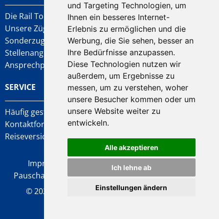
und Targeting Technologien, um
Die Rail Tours AG
Ihnen ein besseres Internet-
Unsere Züge
Erlebnis zu ermöglichen und die
Sonderzug-Anfragen
Werbung, die Sie sehen, besser an
Ihre Bedürfnisse anzupassen.
Stellenangebote
Diese Technologien nutzen wir
Ansprechpartner
außerdem, um Ergebnisse zu
SERVICE
messen, um zu verstehen, woher
unsere Besucher kommen oder um
unsere Website weiter zu
Häufig gestellte Fragen
entwickeln.
Kontaktformular
Reiseversicherung
Alle akzeptieren
Impressum
|
Reisebedingungen
|
Formblatt
Ich lehne ab
Pauschalreise
|
Datenschutz
|
Cookie-Einstellungen
Einstellungen ändern
© 2026 Rail Tours AG • created by
vistabus.de