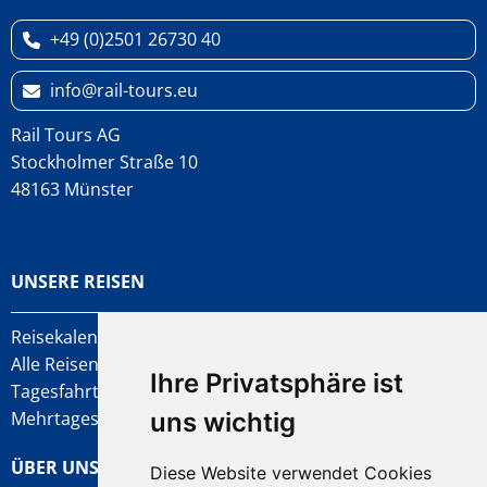
liegen lassen? Melden Sie sich schnellstmöglichst
bei uns. Wir prüfen umgehend, ob Ihre
+49 (0)2501 26730 40
Habseligkeiten gefunden wurden oder gefunden
werden können.
info
rail-tours.eu
Sie können uns dafür gerne über alle verfügbaren
Rail Tours AG
Kanäle kontaktieren.
Stockholmer Straße 10
Telefon:
+49 (0)2501 26730 40
48163 Münster
E-Mail:
info
rail-tours.eu
Kontaktformular
UNSERE REISEN
Reisekalender
Alle Reisen
Ihre Privatsphäre ist
Tagesfahrten
uns wichtig
Mehrtagesfahrten
ÜBER UNS
Diese Website verwendet Cookies